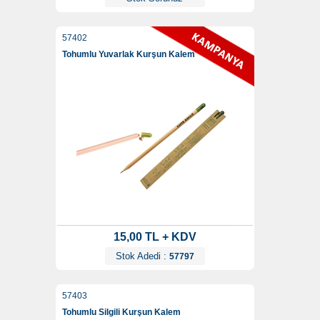
57402
Tohumlu Yuvarlak Kurşun Kalem
15,00 TL + KDV
Stok Adedi :
57797
57403
Tohumlu Silgili Kurşun Kalem